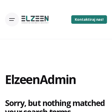
Skip
to
content
Kontaktiraj nas!
ElzeenAdmin
Sorry, but nothing matched
your search terms.