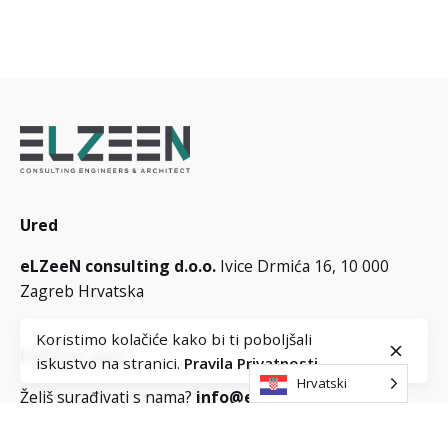
Ured
eLZeeN consulting d.o.o.
Ivice Drmića 16,
10 000
Zagreb
Hrvatska
Koristimo kolačiće kako bi ti poboljšali
Poslovni upiti
iskustvo na stranici.
Pravila Privatnosti
Hrvatski
Želiš surađivati s nama?
info@elzeen.com