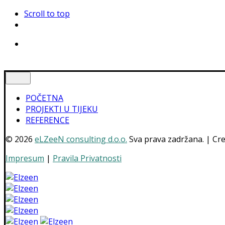
Scroll to top
Skip
to
content
POČETNA
PROJEKTI U TIJEKU
REFERENCE
© 2026
eLZeeN consulting d.o.o.
Sva prava zadržana. | Cr
Impresum
|
Pravila Privatnosti