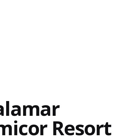
alamar
micor Resort