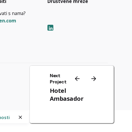
iti
Društvene mreže
ivati s nama?
en.com
Next
Project
Impresum
|
Pravila Privatnosti
Hotel
Ambasador
nosti