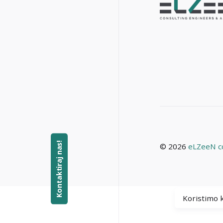
Kontaktiraj nas!
© 2026
eLZeeN co
Koristimo k