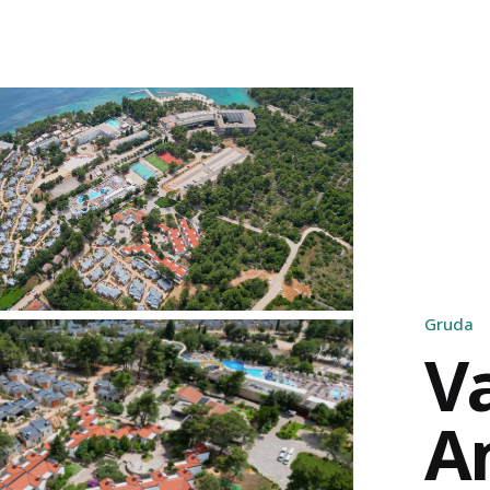
Gruda
V
A